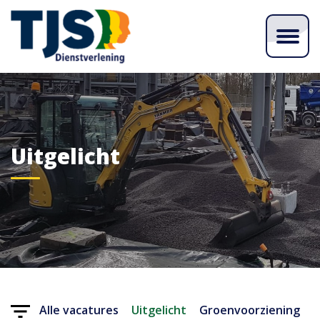
Uitgelicht
Alle vacatures
Uitgelicht
Groenvoorziening
G